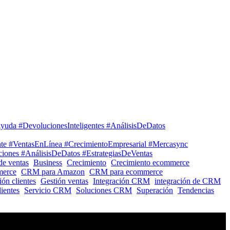
yuda #DevolucionesInteligentes #AnálisisDeDatos
nte #VentasEnLínea #CrecimientoEmpresarial #Mercasync
iones #AnálisisDeDatos #EstrategiasDeVentas
de ventas
Business
Crecimiento
Crecimiento ecommerce
erce
CRM para Amazon
CRM para ecommerce
ión clientes
Gestión ventas
Integración CRM
integración de CRM
ientes
Servicio CRM
Soluciones CRM
Superación
Tendencias