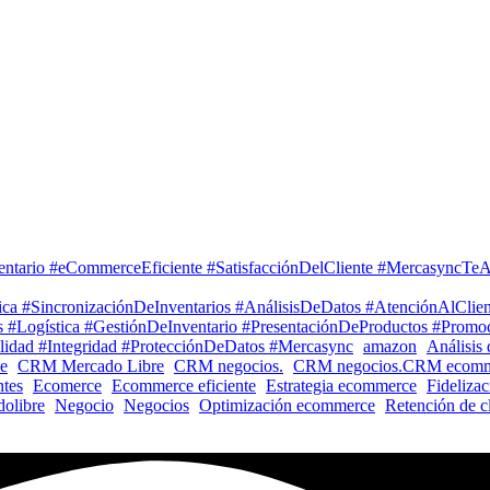
entario #eCommerceEficiente #SatisfacciónDelCliente #MercasyncTeA
ca #SincronizaciónDeInventarios #AnálisisDeDatos #AtenciónAlClie
#Logística #GestiónDeInventario #PresentaciónDeProductos #Promoc
ilidad #Integridad #ProtecciónDeDatos #Mercasync
amazon
Análisis 
e
CRM Mercado Libre
CRM negocios.
CRM negocios.CRM ecomm
ntes
Ecomerce
Ecommerce eficiente
Estrategia ecommerce
Fidelizac
olibre
Negocio
Negocios
Optimización ecommerce
Retención de cl