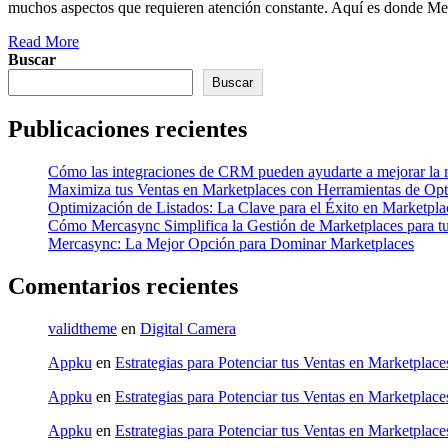
muchos aspectos que requieren atención constante. Aquí es donde Mer
Read More
Buscar
Buscar
Publicaciones recientes
Cómo las integraciones de CRM pueden ayudarte a mejorar la re
Maximiza tus Ventas en Marketplaces con Herramientas de Opt
Optimización de Listados: La Clave para el Éxito en Marketpla
Cómo Mercasync Simplifica la Gestión de Marketplaces para t
Mercasync: La Mejor Opción para Dominar Marketplaces
Comentarios recientes
validtheme
en
Digital Camera
Appku
en
Estrategias para Potenciar tus Ventas en Marketplace
Appku
en
Estrategias para Potenciar tus Ventas en Marketplace
Appku
en
Estrategias para Potenciar tus Ventas en Marketplace