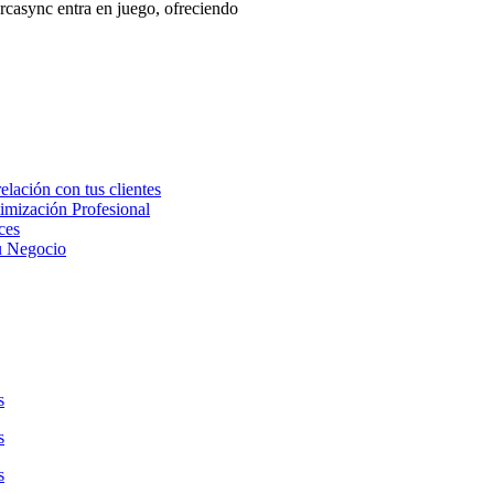
casync entra en juego, ofreciendo
lación con tus clientes
imización Profesional
ces
u Negocio
s
s
s