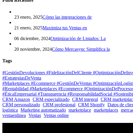
Publi Recientes
23 enero, 2025
Cómo las integraciones de
21 enero, 2025
Maximiza tus Ventas en
06 diciembre, 2024
Optimización de Listados: La
20 noviembre, 2024
Cómo Mercasync Simplifica la
Tags
#GestiónDevoluciones #FidelizaciónDelCliente #OptimizaciónDeInv
#EstrategiasDeVenta
#Marketplaces #Ecommerce #GestiónDeVentas #OptimizaciónLogísti
#Rentabilidad #Marketplaces #Ecommerce #OptimizaciónDeProcesos 
#ÉticaEmpresarial #Transparencia #ResponsabilidadSocial #Sostenib
CRM Amazon
CRM especializado
CRM integral
CRM marketplac
CRM personalizado
CRM profesional
CRM Shopify
Datos de clie
logística
Marketing automatizado
marketplace
marketplaces
mercad
ventaenlinea
Ventas
Ventas online