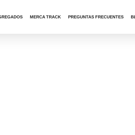
AGREGADOS
MERCA TRACK
PREGUNTAS FRECUENTES
B
 agregados
 tus productos y que luzcan en los
places