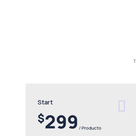
T
Start
299
$
/ Producto