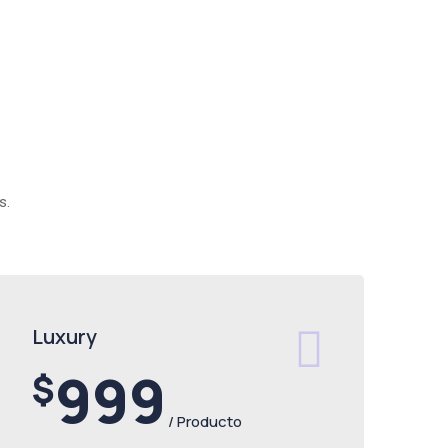
s.
Luxury
999
$
/ Producto