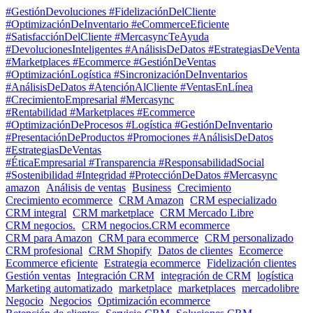
#GestiónDevoluciones #FidelizaciónDelCliente
#OptimizaciónDeInventario #eCommerceEficiente
#SatisfacciónDelCliente #MercasyncTeAyuda
#DevolucionesInteligentes #AnálisisDeDatos #EstrategiasDeVenta
#Marketplaces #Ecommerce #GestiónDeVentas
#OptimizaciónLogística #SincronizaciónDeInventarios
#AnálisisDeDatos #AtenciónAlCliente #VentasEnLínea
#CrecimientoEmpresarial #Mercasync
#Rentabilidad #Marketplaces #Ecommerce
#OptimizaciónDeProcesos #Logística #GestiónDeInventario
#PresentaciónDeProductos #Promociones #AnálisisDeDatos
#EstrategiasDeVentas
#ÉticaEmpresarial #Transparencia #ResponsabilidadSocial
#Sostenibilidad #Integridad #ProtecciónDeDatos #Mercasync
amazon
Análisis de ventas
Business
Crecimiento
Crecimiento ecommerce
CRM Amazon
CRM especializado
CRM integral
CRM marketplace
CRM Mercado Libre
CRM negocios.
CRM negocios.CRM ecommerce
CRM para Amazon
CRM para ecommerce
CRM personalizado
CRM profesional
CRM Shopify
Datos de clientes
Ecomerce
Ecommerce eficiente
Estrategia ecommerce
Fidelización clientes
Gestión ventas
Integración CRM
integración de CRM
logística
Marketing automatizado
marketplace
marketplaces
mercadolibre
Negocio
Negocios
Optimización ecommerce