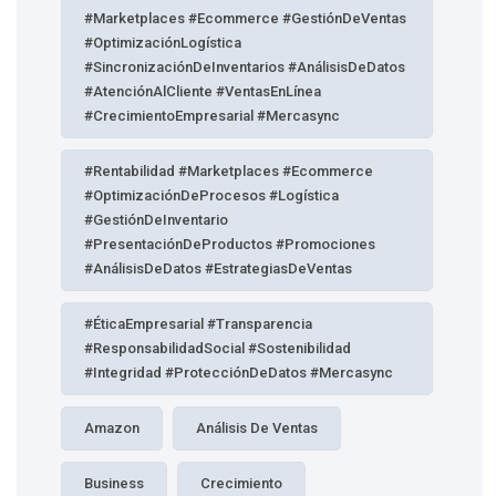
#Marketplaces #Ecommerce #GestiónDeVentas
#OptimizaciónLogística
#SincronizaciónDeInventarios #AnálisisDeDatos
#AtenciónAlCliente #VentasEnLínea
#CrecimientoEmpresarial #Mercasync
#Rentabilidad #Marketplaces #Ecommerce
#OptimizaciónDeProcesos #Logística
#GestiónDeInventario
#PresentaciónDeProductos #Promociones
#AnálisisDeDatos #EstrategiasDeVentas
#ÉticaEmpresarial #Transparencia
#ResponsabilidadSocial #Sostenibilidad
#Integridad #ProtecciónDeDatos #Mercasync
Amazon
Análisis De Ventas
Business
Crecimiento