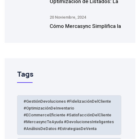
Optimización de Listados: La
20 Noviembre, 2024
Cómo Mercasync Simplifica la
Tags
#GestiónDevoluciones #FidelizaciónDelCliente
#OptimizaciónDeInventario
#eCommerceEficiente #SatisfacciónDelCliente
#MercasyncTeAyuda #DevolucionesInteligentes
#AnálisisDeDatos #EstrategiasDeVenta