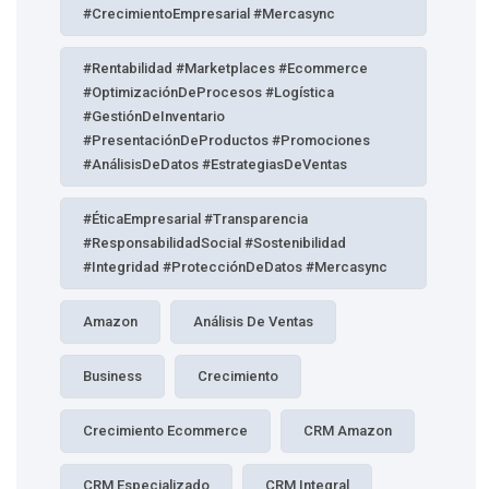
#CrecimientoEmpresarial #Mercasync
#Rentabilidad #Marketplaces #Ecommerce
#OptimizaciónDeProcesos #Logística
#GestiónDeInventario
#PresentaciónDeProductos #Promociones
#AnálisisDeDatos #EstrategiasDeVentas
#ÉticaEmpresarial #Transparencia
#ResponsabilidadSocial #Sostenibilidad
#Integridad #ProtecciónDeDatos #Mercasync
Amazon
Análisis De Ventas
Business
Crecimiento
Crecimiento Ecommerce
CRM Amazon
CRM Especializado
CRM Integral