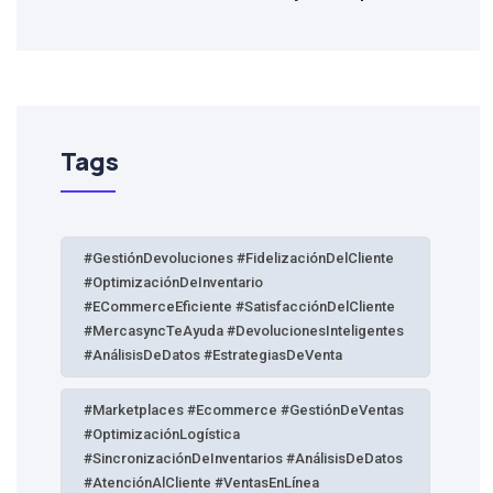
Tags
#GestiónDevoluciones #FidelizaciónDelCliente
#OptimizaciónDeInventario
#eCommerceEficiente #SatisfacciónDelCliente
#MercasyncTeAyuda #DevolucionesInteligentes
#AnálisisDeDatos #EstrategiasDeVenta
#Marketplaces #Ecommerce #GestiónDeVentas
#OptimizaciónLogística
#SincronizaciónDeInventarios #AnálisisDeDatos
#AtenciónAlCliente #VentasEnLínea