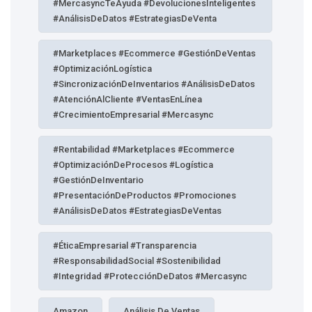
#MercasyncTeAyuda #DevolucionesInteligentes
#AnálisisDeDatos #EstrategiasDeVenta
#Marketplaces #Ecommerce #GestiónDeVentas
#OptimizaciónLogística
#SincronizaciónDeInventarios #AnálisisDeDatos
#AtenciónAlCliente #VentasEnLínea
#CrecimientoEmpresarial #Mercasync
#Rentabilidad #Marketplaces #Ecommerce
#OptimizaciónDeProcesos #Logística
#GestiónDeInventario
#PresentaciónDeProductos #Promociones
#AnálisisDeDatos #EstrategiasDeVentas
#ÉticaEmpresarial #Transparencia
#ResponsabilidadSocial #Sostenibilidad
#Integridad #ProtecciónDeDatos #Mercasync
Amazon
Análisis De Ventas